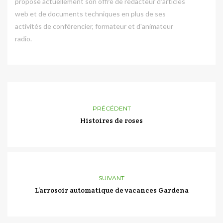
propose actuellement son offre de rédacteur d'articles
web et de documents techniques en plus de ses
activités de conférencier, formateur et d'animateur
radio.
PRÉCÉDENT
Histoires de roses
SUIVANT
L’arrosoir automatique de vacances Gardena