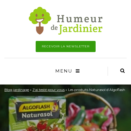
RECEVOIR LA NEWSLETTER
MENU
Blog jardinage
»
J'ai testé pour vous
»
Les produits Naturasol d’Algoflash