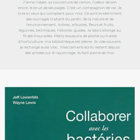
J’aime l’objet, sa couverture de carton, l’odeur de son
encre, le bruit de ses pages. C’est un compagnon de vie. Je
livre ici ceux qui comptent pour moi. Ce sont évidemment
des ouvrages traitant du jardin, de la nature et de
l’environnement. Arbres, arbustes, fleurs et fruits,
légumes, techniques, histoires, guides…la liste s’allonge au
fil des trouvailles. Petits bouquins de poche ou traités
d’horticulture, ma bibliothèque est pleine. Je vide souvent,
je recharge aussi vite… Mais certains écrits restent depuis
des années sur le rayonnage, ils font partie de moi.