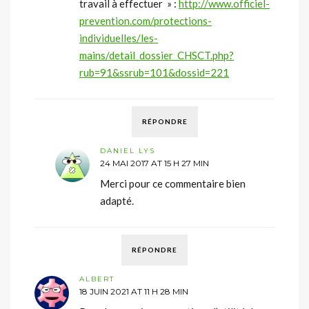
travail à effectuer » :
http://www.officiel-
prevention.com/protections-
individuelles/les-
mains/detail_dossier_CHSCT.php?
rub=91&ssrub=101&dossid=221
RÉPONDRE
DANIEL LYS
24 MAI 2017 AT 15 H 27 MIN
Merci pour ce commentaire bien
adapté.
RÉPONDRE
ALBERT
18 JUIN 2021 AT 11 H 28 MIN