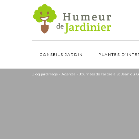
CONSEILS JARDIN
PLANTES D’INTE
Blog jardinage
»
Agenda
»
Journées de l'arbre à St Jean du 