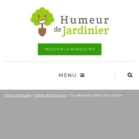
RECEVOIR LA NEWSLETTER
MENU
Blog jardinage
»
Billets d'humeurs
»
J'ai descendu dans mon jardin…