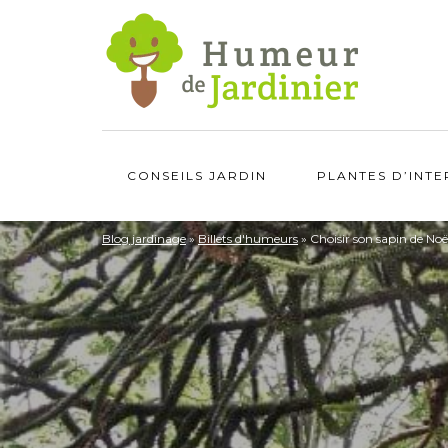
CONSEILS JARDIN
PLANTES D’INTE
Blog jardinage
»
Billets d'humeurs
»
Choisir son sapin de Noë